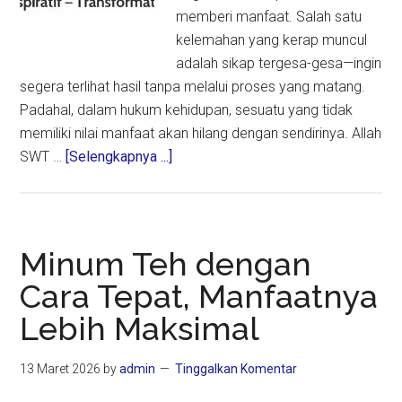
memberi manfaat. Salah satu
kelemahan yang kerap muncul
adalah sikap tergesa-gesa—ingin
segera terlihat hasil tanpa melalui proses yang matang.
Padahal, dalam hukum kehidupan, sesuatu yang tidak
memiliki nilai manfaat akan hilang dengan sendirinya. Allah
about
SWT …
[Selengkapnya ...]
ICMI
dan
Jalan
Kebermanfaatan:
Minum Teh dengan
Dari
Cara Tepat, Manfaatnya
Niat
Lebih Maksimal
hingga
Aksi
Nyata
13 Maret 2026
by
admin
Tinggalkan Komentar