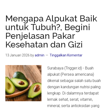
Kolak
dari
Dakwah
Mengapa Alpukat Baik
Wali
untuk Tubuh?, Begini
hingga
Penjelasan Pakar
Manfaat
Kesehatan
Kesehatan dan Gizi
13 Januari 2026
by
admin
Tinggalkan Komentar
Surabaya (Trigger.id) - Buah
alpukat (Persea americana)
dikenal sebagai salah satu buah
dengan kandungan nutrisi paling
lengkap. Di dalamnya terdapat
lemak sehat, serat, vitamin,
mineral, serta antioksidan yang