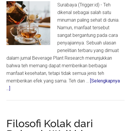
Surabaya (Trigger.id) - Teh
dikenal sebagai salah satu
minuman paling sehat di dunia.
Namun, manfaat tersebut
sangat bergantung pada cara
penyajiannya. Sebuah ulasan
penelitian terbaru yang dimuat
dalam jurnal Beverage Plant Research menunjukkan
bahwa teh memang dapat memberikan berbagai
manfaat kesehatan, tetapi tidak semua jenis teh
memberikan efek yang sama. Teh dan …
[Selengkapnya
about
...]
Minum
Teh
dengan
Cara
Filosofi Kolak dari
Tepat,