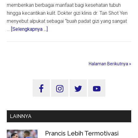
memberikan berbagai manfaat bagi kesehatan tubuh
hingga kecantikan kulit. Dokter gizi klinis dr. Tan Shot Yen
menyebut alpukat sebagai “buah padat gizi yang sangat
about
…
[Selengkapnya ...]
Mengapa
Alpukat
Baik
untuk
Halaman Berikutnya »
Tubuh?,
Begini
Sidebar
Penjelasan
Pakar
Utama
Kesehatan
dan
LAINNYA
Gizi
Prancis Lebih Termotivasi