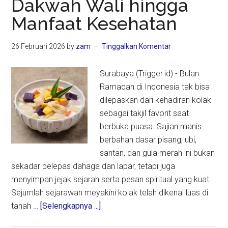
Dakwah Wali hingga
Manfaatnya
Manfaat Kesehatan
Lebih
Maksimal
26 Februari 2026
by
zam
Tinggalkan Komentar
Surabaya (Trigger.id) - Bulan
Ramadan di Indonesia tak bisa
dilepaskan dari kehadiran kolak
sebagai takjil favorit saat
berbuka puasa. Sajian manis
berbahan dasar pisang, ubi,
santan, dan gula merah ini bukan
sekadar pelepas dahaga dan lapar, tetapi juga
menyimpan jejak sejarah serta pesan spiritual yang kuat.
Sejumlah sejarawan meyakini kolak telah dikenal luas di
about
tanah …
[Selengkapnya ...]
Filosofi