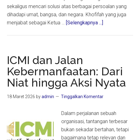
sekaligus mencari solusi atas berbagai persoalan yang
dihadapi umat, bangsa, dan negara. Khofifah yang juga
about
menjabat sebagai Ketua …
[Selengkapnya ...]
Khofifah:
Munas-
Konbes
NU
ICMI dan Jalan
2026
Kebermanfaatan: Dari
Hadirkan
Niat hingga Aksi Nyata
Manfaat
Nyata
bagi
18 Maret 2026
by
admin
Tinggalkan Komentar
Masyarakat
Dalam perjalanan sebuah
organisasi, tantangan terbesar
bukan sekadar bertahan, tetapi
bagaimana tetap relevan dan