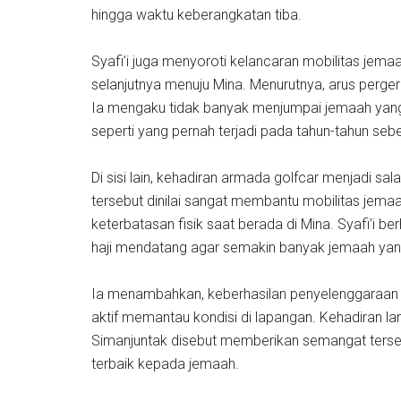
hingga waktu keberangkatan tiba.
Syafi’i juga menyoroti kelancaran mobilitas jema
selanjutnya menuju Mina. Menurutnya, arus perger
Ia mengaku tidak banyak menjumpai jemaah yang 
seperti yang pernah terjadi pada tahun-tahun seb
Di sisi lain, kehadiran armada golfcar menjadi sa
tersebut dinilai sangat membantu mobilitas jem
keterbatasan fisik saat berada di Mina. Syafi’i
haji mendatang agar semakin banyak jemaah ya
Ia menambahkan, keberhasilan penyelenggaraan Ar
aktif memantau kondisi di lapangan. Kehadiran l
Simanjuntak disebut memberikan semangat terse
terbaik kepada jemaah.