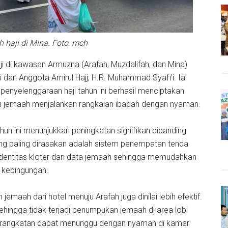
haji di Mina. Foto: mch
i di kawasan Armuzna (Arafah, Muzdalifah, dan Mina)
dari Anggota Amirul Hajj, H.R. Muhammad Syafi’i. Ia
penyelenggaraan haji tahun ini berhasil menciptakan
an jemaah menjalankan rangkaian ibadah dengan nyaman.
un ini menunjukkan peningkatan signifikan dibanding
ng paling dirasakan adalah sistem penempatan tenda
i identitas kloter dan data jemaah sehingga memudahkan
 kebingungan.
emaah dari hotel menuju Arafah juga dinilai lebih efektif.
hingga tidak terjadi penumpukan jemaah di area lobi
berangkatan dapat menunggu dengan nyaman di kamar