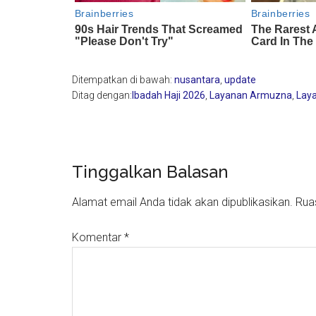
Ditempatkan di bawah:
nusantara
,
update
Ditag dengan:
Ibadah Haji 2026
,
Layanan Armuzna
,
Laya
Reader
Tinggalkan Balasan
Interactions
Alamat email Anda tidak akan dipublikasikan.
Rua
Komentar
*