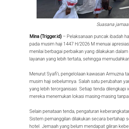
Suasana jamaah 
Mina (Trigger.id)
– Pelaksanaan puncak ibadah haj
pada musim haji 1447 H/2026 M menuai apresiasi 
menilai berbagai perbaikan yang dilakukan dalam 
layanan yang lebih tertata, sehingga memudahk
Menurut Syafi’i, pengelolaan kawasan Armuzna tah
musim haji sebelumnya. Salah satu perubahan ya
yang lebih terorganisasi. Setiap tenda dilengkap
mereka menemukan lokasi masing-masing tanpa
Selain penataan tenda, pengaturan keberangkatan j
Sistem pemanggilan dilakukan secara bertahap se
hotel. Jemaah yang belum mendapat giliran ke