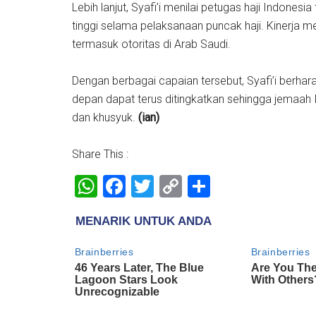
Lebih lanjut, Syafi’i menilai petugas haji Indone
tinggi selama pelaksanaan puncak haji. Kinerja m
termasuk otoritas di Arab Saudi.
Dengan berbagai capaian tersebut, Syafi’i berhar
depan dapat terus ditingkatkan sehingga jemaah
dan khusyuk.
(ian)
Share This :
WhatsApp
Facebook
Twitter
Copy
Share
Link