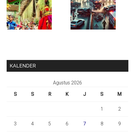
KALENDER
Agustus 2026
S
S
R
K
J
S
M
1
2
3
4
5
6
7
8
9