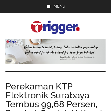
Skip
Skip
Skip
MENU
to
to
to
main
primary
footer
content
sidebar
Trigger
Berita
Terkini
Perekaman KTP
Elektronik Surabaya
Tembus 99,68 Persen,