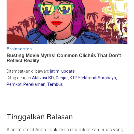
Ditempatkan di bawah:
jatim
,
update
Ditag dengan:
Aktivasi IKD
,
Genjot
,
KTP Elektronik Surabaya
,
Pemkot
,
Perekaman
,
Tembus
Reader
Tinggalkan Balasan
Interactions
Alamat email Anda tidak akan dipublikasikan.
Ruas yang