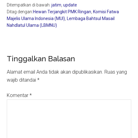
Ditempatkan di bawah:
jatim
,
update
Ditag dengan:
Hewan Terjangkit PMK Ringan
,
Komisi Fatwa
Majelis Ulama Indonesia (MUI)
,
Lembaga Bahtsul Masail
Nahdlatul Ulama (LBMNU)
Reader
Tinggalkan Balasan
Interactions
Alamat email Anda tidak akan dipublikasikan.
Ruas yang
wajib ditandai
*
Komentar
*