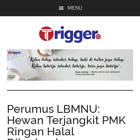
Skip
Skip
Skip
MENU
to
to
to
main
primary
footer
content
sidebar
Trigger
Berita
Terkini
Perumus LBMNU:
Hewan Terjangkit PMK
Ringan Halal