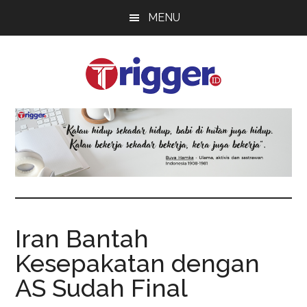
Skip
Skip
Skip
MENU
to
to
to
main
primary
footer
content
sidebar
Trigger
Berita
Terkini
Iran Bantah
Kesepakatan dengan
AS Sudah Final