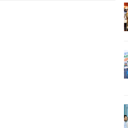
ia
n
ber