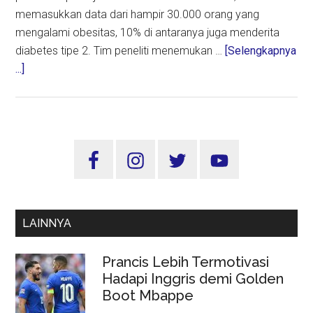
memasukkan data dari hampir 30.000 orang yang
mengalami obesitas, 10% di antaranya juga menderita
diabetes tipe 2. Tim peneliti menemukan …
[Selengkapnya
about
...]
Olahraga
Malam
Hari
Miliki
Sidebar
Manfaat
Utama
Kesehatan
Lebih
Besar
LAINNYA
Bagi
Penderita
Prancis Lebih Termotivasi
Obesitas
Hadapi Inggris demi Golden
Boot Mbappe