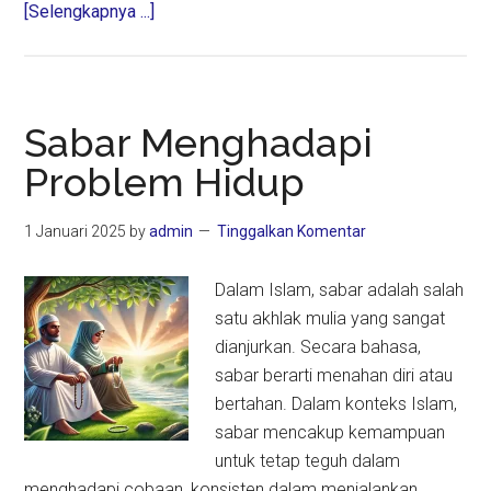
about
[Selengkapnya ...]
Berprasangka
dan
Mencari-
cari
Sabar Menghadapi
Keburukan
Problem Hidup
Orang
Lain
1 Januari 2025
by
admin
Tinggalkan Komentar
Dalam Islam, sabar adalah salah
satu akhlak mulia yang sangat
dianjurkan. Secara bahasa,
sabar berarti menahan diri atau
bertahan. Dalam konteks Islam,
sabar mencakup kemampuan
untuk tetap teguh dalam
menghadapi cobaan, konsisten dalam menjalankan