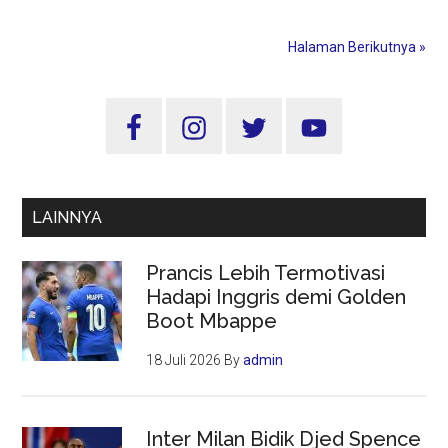
Anda
di
Halaman Berikutnya »
Tingkat
Yang
Sidebar
Mana?
Utama
LAINNYA
Prancis Lebih Termotivasi
Hadapi Inggris demi Golden
Boot Mbappe
18 Juli 2026
By
admin
Inter Milan Bidik Djed Spence