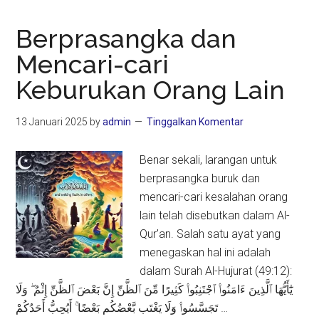
Berprasangka dan
Mencari-cari
Keburukan Orang Lain
13 Januari 2025
by
admin
Tinggalkan Komentar
Benar sekali, larangan untuk
berprasangka buruk dan
mencari-cari kesalahan orang
lain telah disebutkan dalam Al-
Qur'an. Salah satu ayat yang
menegaskan hal ini adalah
dalam Surah Al-Hujurat (49:12):
يَٰٓأَيُّهَا ٱلَّذِينَ ءَامَنُوا۟ ٱجْتَنِبُوا۟ كَثِيرًا مِّنَ ٱلظَّنِّ إِنَّ بَعْضَ ٱلظَّنِّ إِثْمٌ ۖ وَلَا
تَجَسَّسُوا۟ وَلَا يَغْتَب بَّعْضُكُم بَعْضًا ۚ أَيُحِبُّ أَحَدُكُمْ …