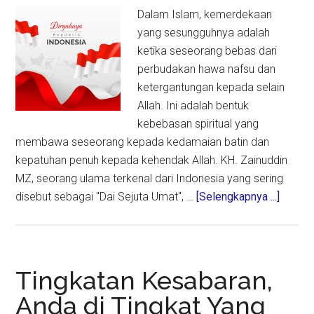
Dalam Islam, kemerdekaan
yang sesungguhnya adalah
ketika seseorang bebas dari
perbudakan hawa nafsu dan
ketergantungan kepada selain
Allah. Ini adalah bentuk
kebebasan spiritual yang
membawa seseorang kepada kedamaian batin dan
kepatuhan penuh kepada kehendak Allah. KH. Zainuddin
MZ, seorang ulama terkenal dari Indonesia yang sering
about
disebut sebagai "Dai Sejuta Umat", …
[Selengkapnya ...]
Cara
Musli
Meras
Kemer
Tingkatan Kesabaran,
yang
Anda di Tingkat Yang
Sesun