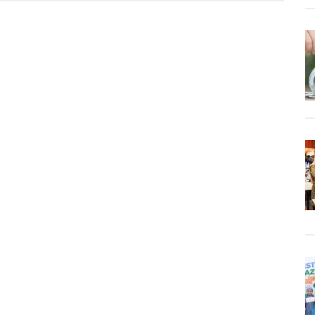
ten
an,