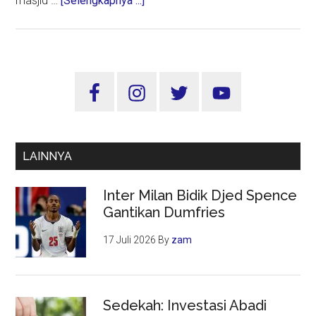
masjid …
[Selengkapnya ...]
Mari
Bersama
Mencintai
Masjid
Sidebar
Utama
LAINNYA
Inter Milan Bidik Djed Spence
Gantikan Dumfries
17 Juli 2026
By
zam
Sedekah: Investasi Abadi