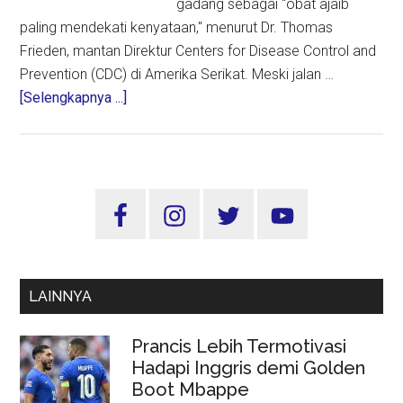
gadang sebagai "obat ajaib
paling mendekati kenyataan," menurut Dr. Thomas
Frieden, mantan Direktur Centers for Disease Control and
Prevention (CDC) di Amerika Serikat. Meski jalan …
about
[Selengkapnya ...]
Lima
Manfaat
Mengejutkan
dari
Sidebar
Jalan
Utama
Kaki,
Aktivitas
Sederhana
LAINNYA
Efeknya
Luar
Prancis Lebih Termotivasi
Biasa
Hadapi Inggris demi Golden
Boot Mbappe