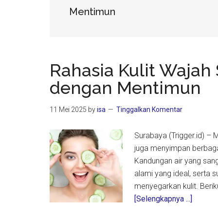
Mentimun
Rahasia Kulit Wajah
dengan Mentimun
11 Mei 2025
by
isa
Tinggalkan Komentar
Surabaya (Trigger.id) –
juga menyimpan berbagai 
Kandungan air yang sang
alami yang ideal, serta 
menyegarkan kulit. Beri
about
[Selengkapnya ...]
Rahasi