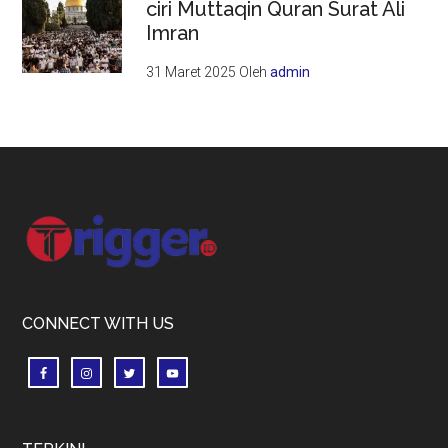
ciri Muttaqin Quran Surat Ali
Imran
31 Maret 2025
Oleh
admin
Footer
CONNECT WITH US