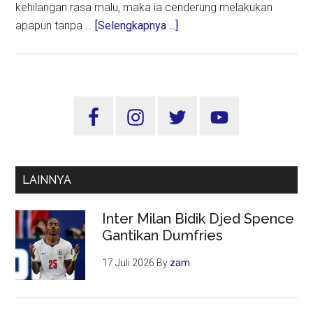
kehilangan rasa malu, maka ia cenderung melakukan
about
apapun tanpa …
[Selengkapnya ...]
Ketika
Urat
Malu
Sudah
Sidebar
Putus
Utama
Pada
Diri
Seorang
LAINNYA
Pemimpin
Inter Milan Bidik Djed Spence
Gantikan Dumfries
17 Juli 2026
By
zam