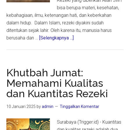
Rezeki yang diberikan Allah SWT
bisa berupa materi, kesehatan,
kebahagiaan, ilmu, ketenangan hati, dan keberkahan
dalam hidup. Dalam Islam, rezeki diyakini sudah
ditentukan sejak lahir. Oleh karena itu, manusia harus
about
berusaha dan …
[Selengkapnya ...]
Khutbah
Jumat:
Yakinlah,
Rezeki
Khutbah Jumat:
Itu
Memahami Kualitas
Datang
dan Kuantitas Rezeki
dari
Allah
10 Januari 2025
by
admin
Tinggalkan Komentar
Surabaya (Trigger.id) - Kuantitas
dan kualitas rezeki adalah dua