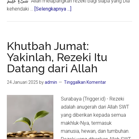
شَىْءٍ عَلِيمٌ “Allah melapangkan rezeki bagi siapa yang Dia
about
kehendaki …
[Selengkapnya ...]
Rezeki
dan
Hidayah
Hak
Khutbah Jumat:
Prerogatif
Yakinlah, Rezeki Itu
Allah
Datang dari Allah
24 Januari 2025
by
admin
Tinggalkan Komentar
Surabaya (Trigger.id) - Rezeki
adalah anugerah dari Allah SWT
yang diberikan kepada semua
makhluk-Nya, termasuk
manusia, hewan, dan tumbuhan.