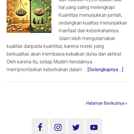
hal yang saling melengkapi.
Kuantitas menunjukkan jumlah,
sedangkan kualitas menunjukkan
manfaat dan keberkahannya.
Islam lebih mengutamakan
kualitas daripada kuantitas, karena rezeki yang
berkualitas akan membawa kebaikan dunia dan akhirat.
Oleh karena itu, setiap Muslim hendaknya
abou
memprioritaskan keberkahan dalam …
[Selengkapnya ...]
Khut
Juma
Mem
Kuali
Halaman Berikutnya »
dan
Kuant
Sidebar
Reze