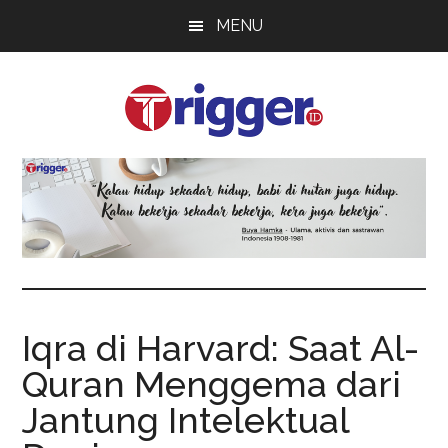
Skip
Skip
Skip
MENU
to
to
to
main
primary
footer
content
sidebar
Trigger
Berita
Terkini
Iqra di Harvard: Saat Al-
Quran Menggema dari
Jantung Intelektual