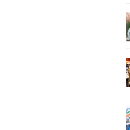
Ramadh
Paling
Lambat
Senin
Mendata