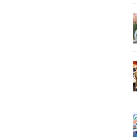
Baru,
Tol
Krian-
Bunder
Gresik
Terhubung
Tol
Sumo