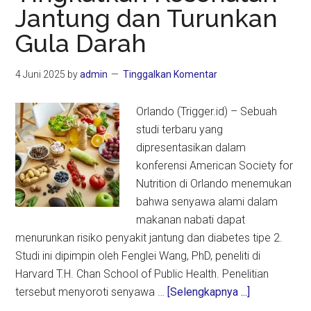
Turunkan
Jantung dan Turunkan
Risiko
Gula Darah
Alzheimer
4 Juni 2025
by
admin
Tinggalkan Komentar
Orlando (Trigger.id) – Sebuah
studi terbaru yang
dipresentasikan dalam
konferensi American Society for
Nutrition di Orlando menemukan
bahwa senyawa alami dalam
makanan nabati dapat
menurunkan risiko penyakit jantung dan diabetes tipe 2.
Studi ini dipimpin oleh Fenglei Wang, PhD, peneliti di
Harvard T.H. Chan School of Public Health. Penelitian
about
tersebut menyoroti senyawa …
[Selengkapnya ...]
Kandungan