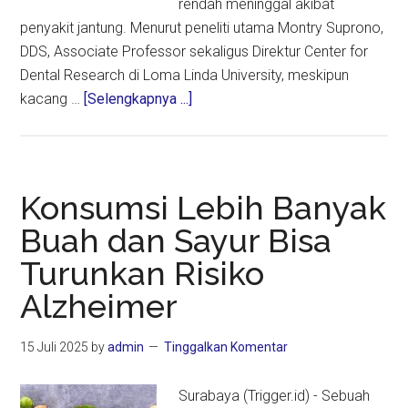
rendah meninggal akibat
penyakit jantung. Menurut peneliti utama Montry Suprono,
DDS, Associate Professor sekaligus Direktur Center for
Dental Research di Loma Linda University, meskipun
about
kacang …
[Selengkapnya ...]
Konsumsi
Kacang
Secara
Rutin
Konsumsi Lebih Banyak
Dapat
Buah dan Sayur Bisa
Turunkan
Turunkan Risiko
Risiko
Kematian
Alzheimer
Akibat
Penyakit
15 Juli 2025
by
admin
Tinggalkan Komentar
Jantung
Surabaya (Trigger.id) - Sebuah