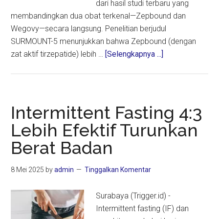
dari hasil studi terbaru yang
membandingkan dua obat terkenal—Zepbound dan
Wegovy—secara langsung. Penelitian berjudul
SURMOUNT-5 menunjukkan bahwa Zepbound (dengan
about
zat aktif tirzepatide) lebih …
[Selengkapnya ...]
Zepbound
Terbukti
Lebih
Efektif
Intermittent Fasting 4:3
dari
Lebih Efektif Turunkan
Wegovy
Berat Badan
untuk
Turunkan
Berat
8 Mei 2025
by
admin
Tinggalkan Komentar
Badan
Surabaya (Trigger.id) -
Intermittent fasting (IF) dan