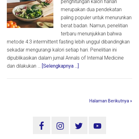
penghitungan kalori harian
merupakan dua pendekatan
paling populer untuk menurunkan
berat badan. Namun, penelitian
terbaru menunjukkan bahwa
metode 4:3 intermittent fasting lebih unggul dibandingkan
sekadar mengurangi kalori setiap hari. Penelitian ini
dipublikasikan dalam jurnal Annals of Internal Medicine
about
dan dilakukan …
[Selengkapnya ...]
Intermittent
Fasting
4:3
Lebih
Halaman Berikutnya »
Efektif
Turunkan
Sidebar
Berat
Badan
Utama