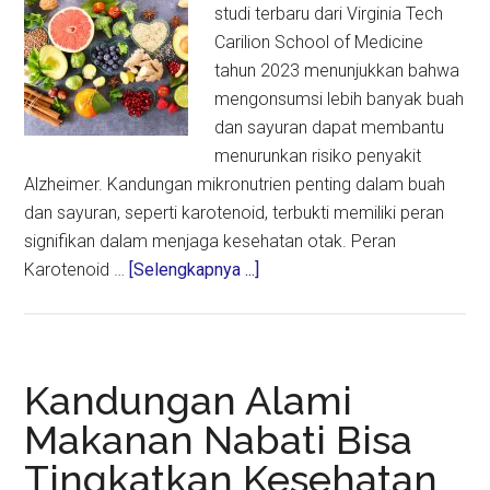
studi terbaru dari Virginia Tech
Carilion School of Medicine
tahun 2023 menunjukkan bahwa
mengonsumsi lebih banyak buah
dan sayuran dapat membantu
menurunkan risiko penyakit
Alzheimer. Kandungan mikronutrien penting dalam buah
dan sayuran, seperti karotenoid, terbukti memiliki peran
signifikan dalam menjaga kesehatan otak. Peran
about
Karotenoid …
[Selengkapnya ...]
Konsumsi
Lebih
Banyak
Buah
Kandungan Alami
dan
Makanan Nabati Bisa
Sayur
Tingkatkan Kesehatan
Bisa