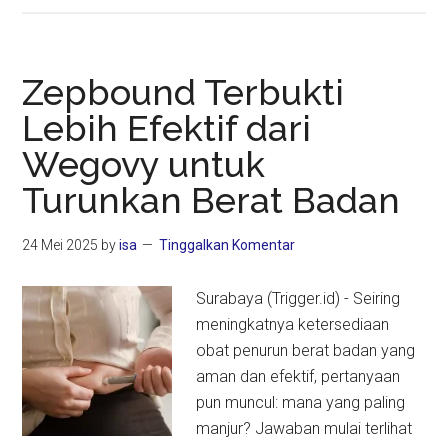
Alami
Makanan
Nabati
Zepbound Terbukti
Bisa
Lebih Efektif dari
Tingkatkan
Wegovy untuk
Kesehatan
Jantung
Turunkan Berat Badan
dan
Turunkan
24 Mei 2025
by
isa
Tinggalkan Komentar
Gula
Darah
Surabaya (Trigger.id) - Seiring
meningkatnya ketersediaan
obat penurun berat badan yang
aman dan efektif, pertanyaan
pun muncul: mana yang paling
manjur? Jawaban mulai terlihat