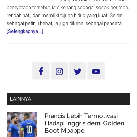
pernyataan tersebut, ia dikenang sebagai sosok beriman,
rendah hati, dan memiliki tujuan hidup yang kuat. Selain
sebagai petinju hebat, ia juga dikenal sebagai pendeta …
about
[Selengkapnya ...]
Legenda
Tinju
Dunia,
George
Sidebar
Foreman,
Utama
Tutup
Usia
di
LAINNYA
76
Tahun
Prancis Lebih Termotivasi
Hadapi Inggris demi Golden
Boot Mbappe