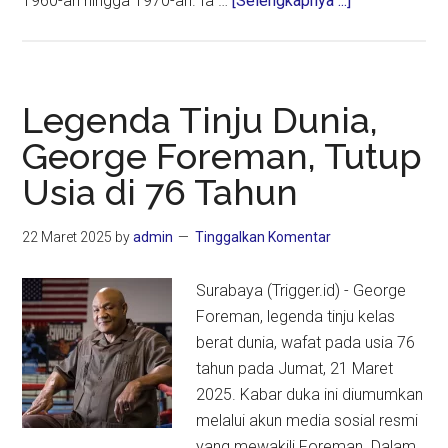
1960-an hingga 1970-an. Ia …
[Selengkapnya ...]
Legenda
Kiper
Timnas
Ronny
Legenda Tinju Dunia,
Pasla
George Foreman, Tutup
Tutup
Usia di 76 Tahun
Usia
22 Maret 2025
by
admin
Tinggalkan Komentar
Surabaya (Trigger.id) - George
Foreman, legenda tinju kelas
berat dunia, wafat pada usia 76
tahun pada Jumat, 21 Maret
2025. Kabar duka ini diumumkan
melalui akun media sosial resmi
yang mewakili Foreman. Dalam