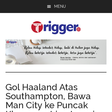
Skip
Skip
Skip
MENU
to
to
to
main
primary
footer
content
sidebar
Trigger
Berita
Terkini
Gol Haaland Atas
Southampton, Bawa
Man City ke Puncak