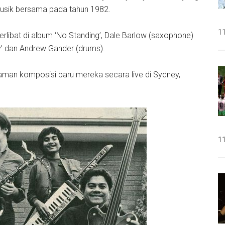
musik bersama pada tahun 1982.
11
rlibat di album ‘No Standing’, Dale Barlow (saxophone)
sy’ dan Andrew Gander (drums).
kaman komposisi baru mereka secara live di Sydney,
11