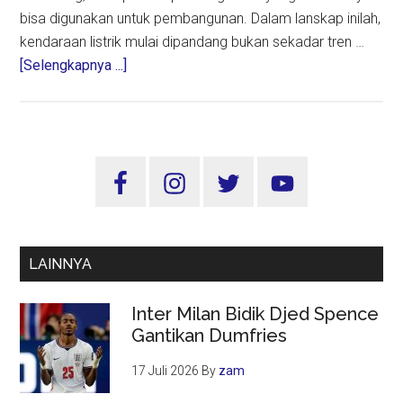
bisa digunakan untuk pembangunan. Dalam lanskap inilah,
kendaraan listrik mulai dipandang bukan sekadar tren …
about
[Selengkapnya ...]
Menahan
Guncangan
Minyak
dari
Sidebar
Jalan
Utama
Raya:
Harapan
pada
LAINNYA
Kendaraan
Listrik
Inter Milan Bidik Djed Spence
Gantikan Dumfries
17 Juli 2026
By
zam