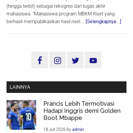
(hingga terbit) sebagai rekognisi dari tugas akhir
mahasiswa. “Mahasiswa program MBKM Riset yang
about
berhasil mempublikasikan hasil riset …
[Selengkapnya ...]
Hasil
MBK
Unes
yang
Sidebar
Terpu
Utama
di
Jurna
Bisa
LAINNYA
Direk
sebag
Prancis Lebih Termotivasi
Tuga
Hadapi Inggris demi Golden
Akhir
Boot Mbappe
18 Juli 2026
By
admin